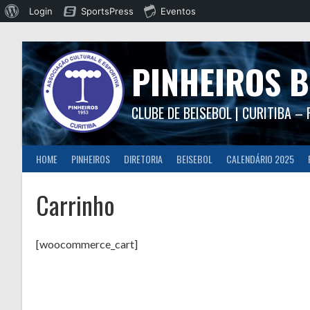
Sobre
Login
SportsPress
Eventos
Skip
o
to
WordPress
content
PINHEIROS B
CLUBE DE BEISEBOL | CURITIBA – 
HOME
PINHEIROS
DIRETORIA
BEISEBOL
CALENDÁRIO 2025
Carrinho
[woocommerce_cart]