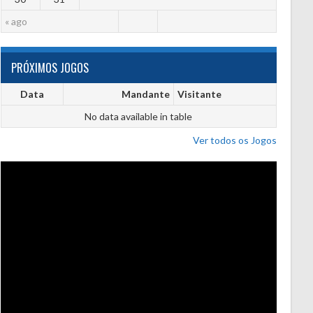
« ago
PRÓXIMOS JOGOS
Data
Mandante
Visitante
No data available in table
Ver todos os Jogos