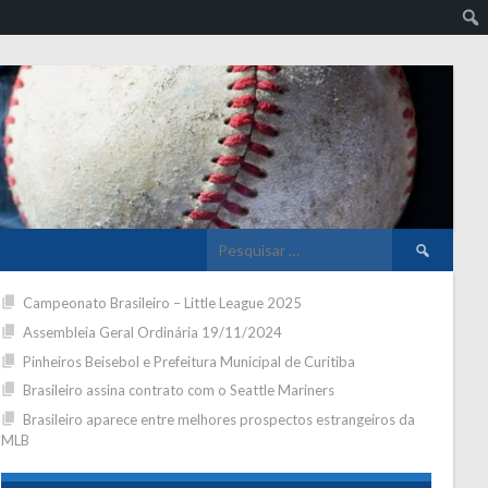
Pesquisar
por:
Campeonato Brasileiro – Little League 2025
Assembleia Geral Ordinária 19/11/2024
Pinheiros Beisebol e Prefeitura Municipal de Curitiba
Brasileiro assina contrato com o Seattle Mariners
Brasileiro aparece entre melhores prospectos estrangeiros da
MLB